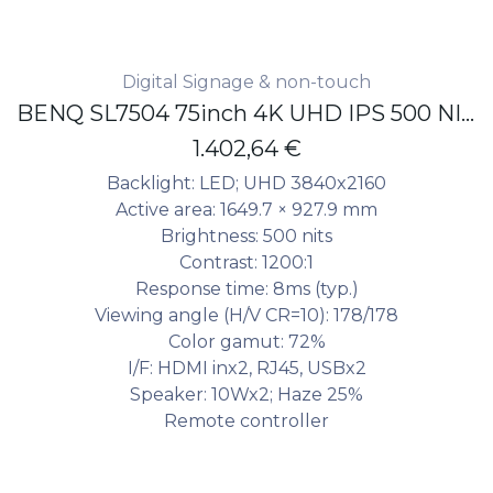
Digital Signage & non-touch
BENQ SL7504 75inch 4K UHD IPS 500 NITS ANDROID 13.0 EDLA 24/7 Pantone Validated
1.402,64
€
Backlight: LED; UHD 3840x2160
Active area: 1649.7 × 927.9 mm
Brightness: 500 nits
Contrast: 1200:1
Response time: 8ms (typ.)
Viewing angle (H/V CR=10): 178/178
Color gamut: 72%
I/F: HDMI inx2, RJ45, USBx2
Speaker: 10Wx2; Haze 25%
Remote controller