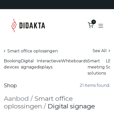
Overslaan naar inhoud
0
See All
Smart office oplossingen
Booking
Digital
Interactieve
Whiteboards
Smart
LED
devices
signage
displays
meeting
Sol
solutions
Shop
21 items found.
Aanb​od
/
Smart office
oplossingen
/
Digital signage