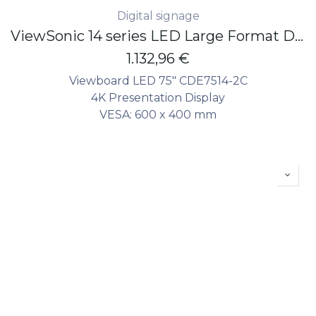
Digital signage
ViewSonic 14 series LED Large Format Display 75" - 4K - 500 nits - 24/7 - non touch
1.132,96
€
Viewboard LED 75" CDE7514-2C
4K Presentation Display
VESA: 600 x 400 mm