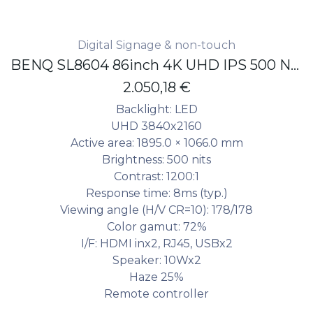
Digital Signage & non-touch
BENQ SL8604 86inch 4K UHD IPS 500 NITS ANDROID 13.0 EDLA 24/7 Pantone Validated
2.050,18
€
Backlight: LED
UHD 3840x2160
Active area: 1895.0 × 1066.0 mm
Brightness: 500 nits
Contrast: 1200:1
Response time: 8ms (typ.)
Viewing angle (H/V CR=10): 178/178
Color gamut: 72%
I/F: HDMI inx2, RJ45, USBx2
Speaker: 10Wx2
Haze 25%
Remote controller