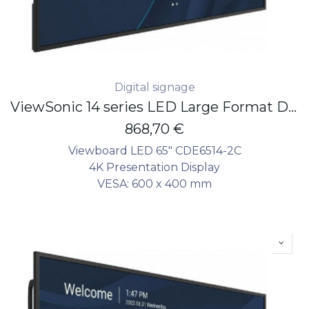
Digital signage
ViewSonic 14 series LED Large Format Display 65" - 4K - 500 nits - 24/7 - non touch
868,70
€
Viewboard LED 65" CDE6514-2C
4K Presentation Display
VESA: 600 x 400 mm