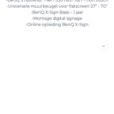
-BenQ ST6504 65" - 4K - 350 nits - 18/7 - non touch
-Universele muurbeugel voor flatscreen 37" - 70"
-BenQ X-Sign Basic - 1 jaar
-Montage digital signage
-Online opleiding BenQ X-Sign