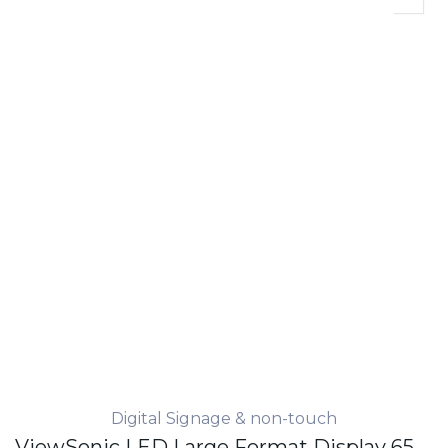
Digital Signage & non-touch
ViewSonic LED Large Format Display 65" - 4K - 500 nits - 24/7 - non touch