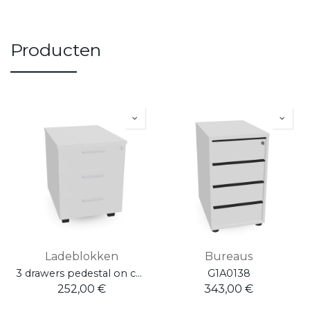
Producten
Ladeblokken
Bureaus
3 drawers pedestal on castors with 3 soft-closings W. 42 H. 55,5 D. 57
G1A0138
252,00
€
343,00
€