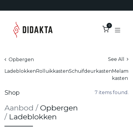
Overslaan naar inhoud
0
See All
Opbergen
Ladeblokken
Rolluikkasten
Schuifdeurkasten
Melamin
kasten
Shop
7 items found.
Aanb​od
/
Opbergen
/
Ladeblokken