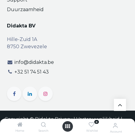
Duurzaamheid
Didakta BV
Hille-Zuid 1A
8750 Zwevezele
info@didakta.be
+32 51 74 51 43
Copyright © Didakta
Privacy
|
Vertrouwelijkheid
|
0
Algemene voorwaarden
| BTW BE 0471.695.162
Home
Search
Wishlist
Account