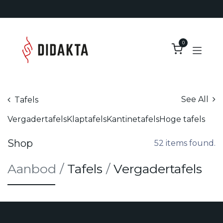
Overslaan naar inhoud
0
See All
Tafels
Vergadertafels
Klaptafels
Kantinetafels
Hoge tafels
Shop
52 items found.
Aanb​od
/
Tafels
/
Vergadertafels