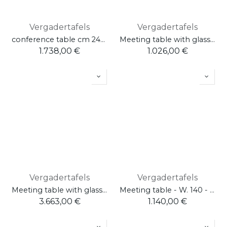
Vergadertafels
Vergadertafels
conference table cm 240x120 W. 240 H. 75 D. 120
Meeting table with glass worktop - Squared base W. 55 - L.100 / D.100 / H.74,5
1.738,00
€
1.026,00
€
Vergadertafels
Vergadertafels
Meeting table with glass worktop - Retracted middle leg - 2 top access included - Cod. 300AC2004 - W. 44,7 - L.240 / D.120 / H.74.5
Meeting table - W. 140 - L.140 / D.140 / H.75
3.663,00
€
1.140,00
€