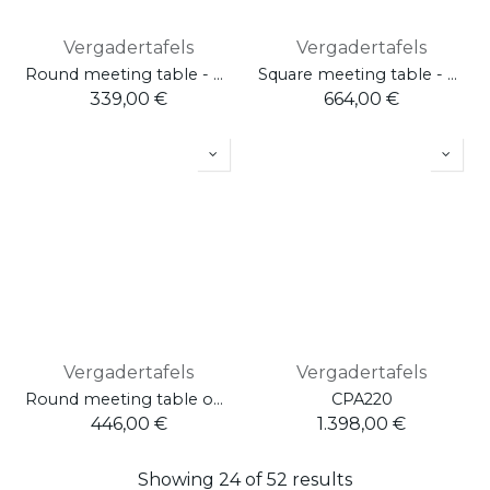
Vergadertafels
Vergadertafels
Round meeting table - 3 legs - L.100 / D.100 / H.75
Square meeting table - L.120 / D.120 / H.75
339,00
€
664,00
€
Vergadertafels
Vergadertafels
Round meeting table on metal column W. 120 H. 74 D. 120
CPA220
446,00
€
1.398,00
€
Showing 24 of 52 results