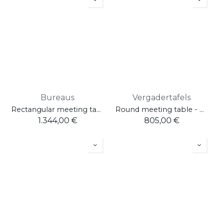
Bureaus
Vergadertafels
Rectangular meeting table - L.240 / D.120 / H.75
Round meeting table - 4 legs - L.160 / D.160 / H.75
1.344,00
€
805,00
€