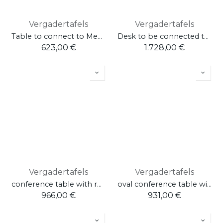
Vergadertafels
Vergadertafels
Table to connect to Media wall - L.180 / D.100 / H.75
Desk to be connected to the cabinet DV504 Milo - L.160 / D.80 / H.75
623,00
€
1.728,00
€
Vergadertafels
Vergadertafels
conference table with recessed legs W. 240 H. 74 D. 120
oval conference table with 2 legs W. 250 H. 74 D. 125
966,00
€
931,00
€