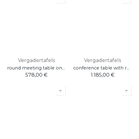
Vergadertafels
Vergadertafels
round meeting table on metal column W. 100 H. 74 D. 100
conference table with recessed legs W. 480 H. 74 D. 120
578,00
€
1.185,00
€