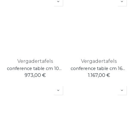
Vergadertafels
Vergadertafels
conference table cm 100x100 W. 100 H. 75 D. 100
conference table cm 160x160 W. 160 H. 75 D. 160
973,00
€
1.167,00
€