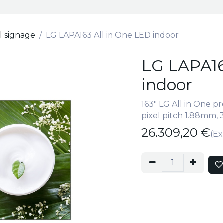
al signage
LG LAPA163 All in One LED indoor
LG LAPA16
indoor
163" LG All in One p
pixel pitch 1.88mm, 
26.309,20
€
(Ex