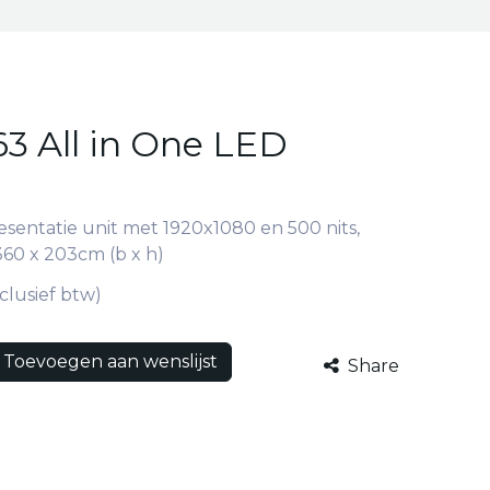
3 All in One LED
resentatie unit met 1920x1080 en 500 nits,
360 x 203cm (b x h)
clusief btw)
Toevoegen aan wenslijst
Share