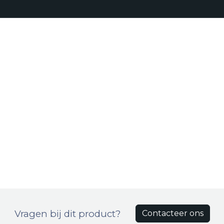
Realisaties
Onze aanpak
Bro
Producten
Vragen bij dit product?
Contacteer ons