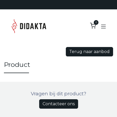
Overslaan naar inhoud
0
Terug naar aanbod
Product
Vragen bij dit product?
Contacteer ons