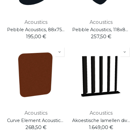
Acoustics
Acoustics
Pebble Acoustics, 88x75 cm
Pebble Acoustics, 118x88 cm
195,00
€
257,50
€
Acoustics
Acoustics
Curve Element Acoustics, 88x118 cm
Akoestische lamellen divider - Large
268,50
€
1.649,00
€