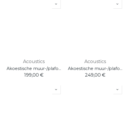
Acoustics
Acoustics
Akoestische muur-/plafondcirckel - 40 cm
Akoestische muur-/plafondcirckel - 80 cm
199,00
€
249,00
€