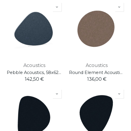
Acoustics
Acoustics
Pebble Acoustics, 58x62 cm
Round Element Acoustics, Ø 58 cm
142,50
€
136,00
€