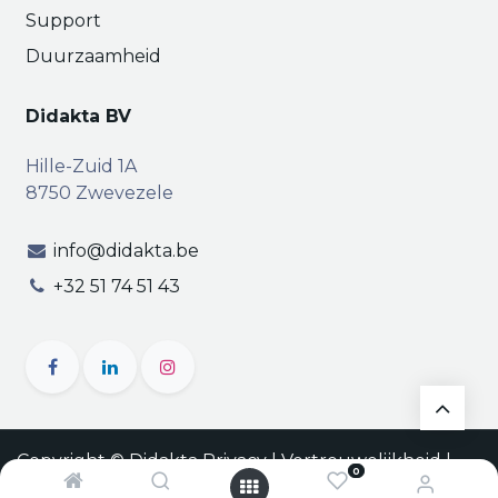
Support
Duurzaamheid
Didakta BV
Hille-Zuid 1A
8750 Zwevezele
info@didakta.be
+32 51 74 51 43
Copyright © Didakta
Privacy
|
Vertrouwelijkheid
|
0
Algemene voorwaarden
| BTW BE 0471.695.162