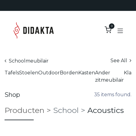
Overslaan naar inhoud
0
See All
Schoolmeubilair
Tafels
Stoelen
Outdoor
Borden
Kasten
Ander
Klas
zitmeubilair
Shop
35 items found.
Producten
>
School
>
Acoustics