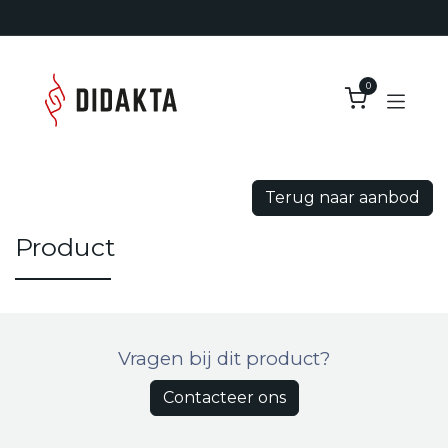
Overslaan naar inhoud
0
Terug naar aanbod
Product
Vragen bij dit product?
Contacteer ons