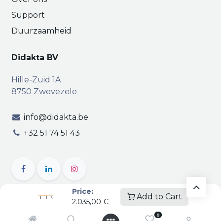
Support
Duurzaamheid
Didakta BV
Hille-Zuid 1A
8750 Zwevezele
info@didakta.be
+32 51 74 51 43
Price:
Add to Cart
2.035,00
€
Copyright © Didakta
Privacy
|
Vertrouwelijkheid
|
0