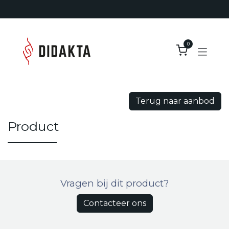
Overslaan naar inhoud
0
Terug naar aanbod
Product
Vragen bij dit product?
Contacteer ons