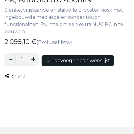
Slanke, vrijstaande en stijlvolle E-poster kiosk met
ingebouwde mediaspeler zonder touch
functionaliteit. Ruimte om een extra NUC PC in te
bouwen
2.095,10
€
(Exclusief btw)
Toevoegen aan wenslijst
Share