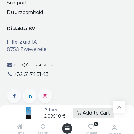
Support
Duurzaamheid
Didakta BV
Hille-Zuid 1A
8750 Zwevezele
info@didakta.be
+32 51 74 51 43
Price:
Add to Cart
2.095,10
€
Copyright © Didakta
Privacy
|
Vertrouwelijkheid
|
0
Algemene voorwaarden
| BTW BE 0471.695.162
Home
Search
Wishlist
Account