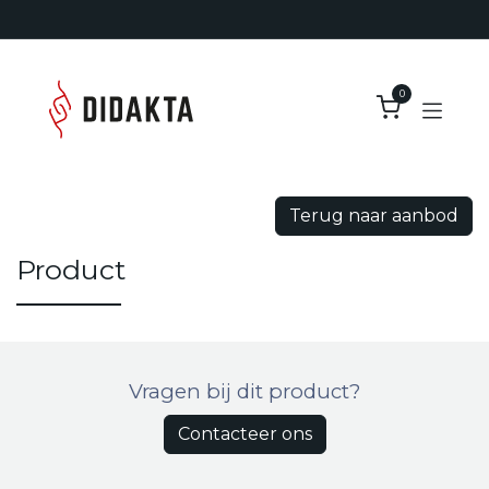
Overslaan naar inhoud
0
Terug naar aanbod
Product
Vragen bij dit product?
Contacteer ons