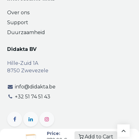
Over ons
Support
Duurzaamheid
Didakta BV
Hille-Zuid 1A
8750 Zwevezele
info@didakta.be
+32 51 74 51 43
Price:
Add to Cart