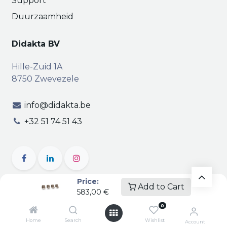
Support
Duurzaamheid
Didakta BV
Hille-Zuid 1A
8750 Zwevezele
info@didakta.be
+32 51 74 51 43
Price:
Add to Cart
583,00
€
Copyright © Didakta
Privacy
|
Vertrouwelijkheid
|
0
Algemene voorwaarden
| BTW BE 0471.695.162
Home
Search
Wishlist
Account