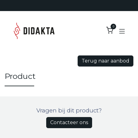
Overslaan naar inhoud
0
Terug naar aanbod
Product
Vragen bij dit product?
Contacteer ons