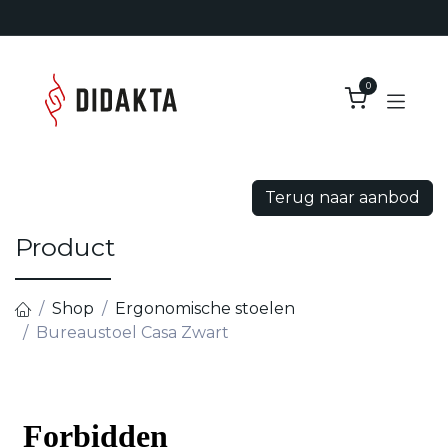
Overslaan naar inhoud
0
Terug naar aanbod
Product
Shop
Ergonomische stoelen
Bureaustoel Casa Zwart