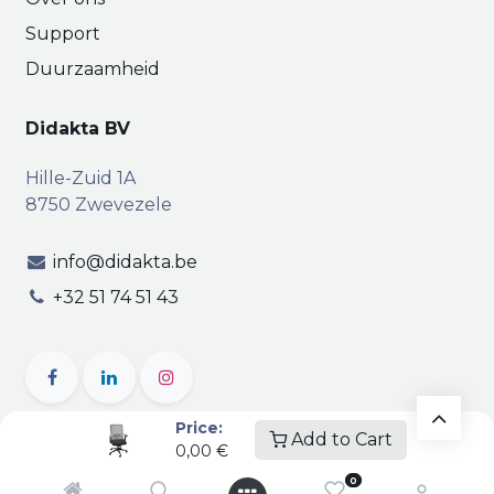
Support
Duurzaamheid
Didakta BV
Hille-Zuid 1A
8750 Zwevezele
info@didakta.be
+32 51 74 51 43
Price:
Add to Cart
0,00
€
Copyright © Didakta
Privacy
|
Vertrouwelijkheid
|
0