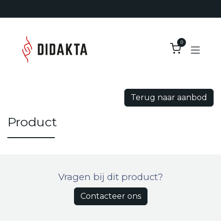
Overslaan naar inhoud
0
Terug naar aanbod
Product
Vragen bij dit product?
Contacteer ons