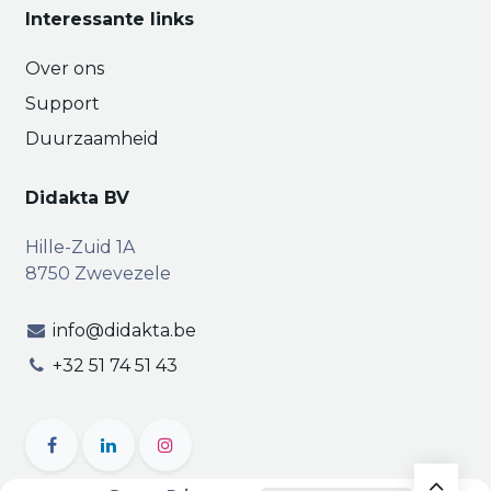
Interessante links
Over ons
Support
Duurzaamheid
Didakta BV
Hille-Zuid 1A
8750 Zwevezele
info@didakta.be
+32 51 74 51 43