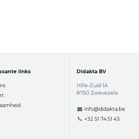
ssante links
Didakta BV
ns
Hille-Zuid 1A
8750 Zwevezele
rt
aamheid
info@didakta.be
+32 51 74 51 43