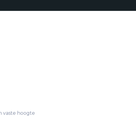
Realisaties
Onze aanpak
Bro
Producten
 vaste hoogte