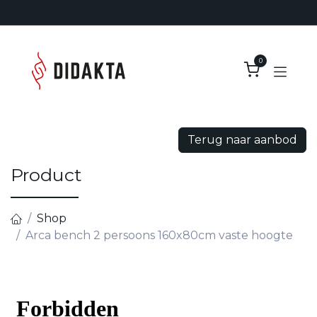
Overslaan naar inhoud
0
Terug naar aanbod
Product
Shop
Arca bench 2 persoons 160x80cm vaste hoogte