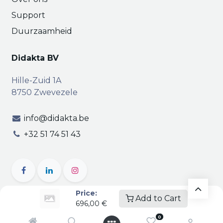
Support
Duurzaamheid
Didakta BV
Hille-Zuid 1A
8750 Zwevezele
info@didakta.be
+32 51 74 51 43
Price:
Add to Cart
696,00
€
Copyright © Didakta
Privacy
|
Vertrouwelijkheid
|
0