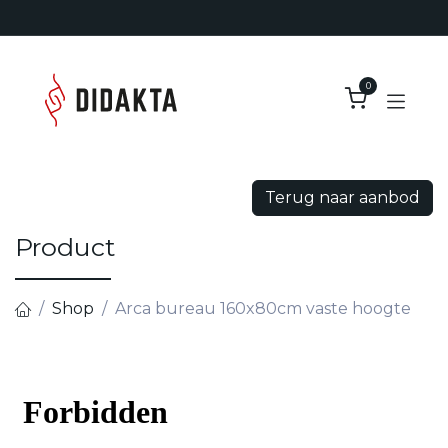
Overslaan naar inhoud
0
Terug naar aanbod
Product
Shop
Arca bureau 160x80cm vaste hoogte