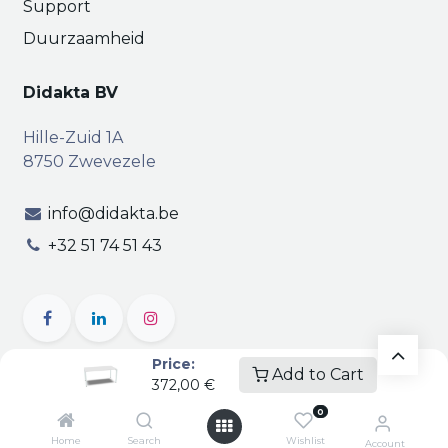
Support
Duurzaamheid
Didakta BV
Hille-Zuid 1A
8750 Zwevezele
info@didakta.be
+32 51 74 51 43
Price:
Add to Cart
372,00
€
Copyright © Didakta
Privacy
|
Vertrouwelijkheid
|
0
Algemene voorwaarden
| BTW BE 0471.695.162
Home
Search
Wishlist
Account