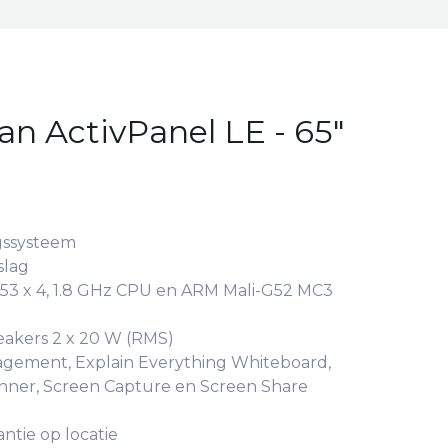
n ActivPanel LE - 65"
gssysteem
slag
A53 x 4, 1.8 GHz CPU en ARM Mali-G52 MC3
peakers 2 x 20 W (RMS)
agement, Explain Everything Whiteboard,
inner, Screen Capture en Screen Share
antie op locatie