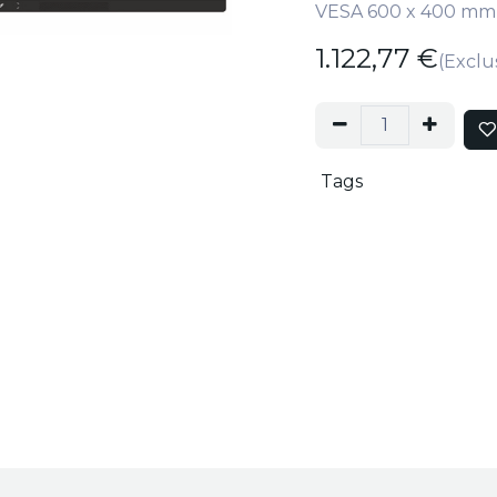
VESA 600 x 400 mm
1.122,77
€
(Exclu
Tags