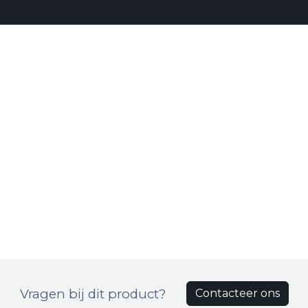
Realisaties
Onze aanpak
Bro
Producten
Vragen bij dit product?
Contacteer ons