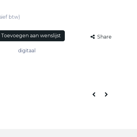
sief btw)
Toevoegen aan wenslijst
Share
digitaal