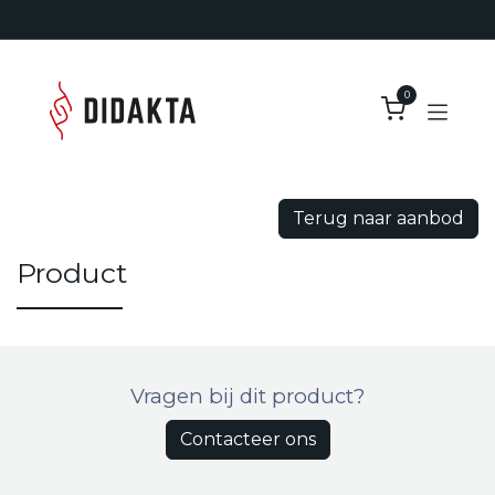
Overslaan naar inhoud
0
Terug naar aanbod
Product
Vragen bij dit product?
Contacteer ons