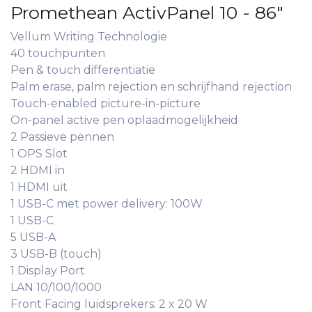
Promethean ActivPanel 10 - 86"
Vellum Writing Technologie
40 touchpunten
Pen & touch differentiatie
Palm erase, palm rejection en schrijfhand rejection
Touch-enabled picture-in-picture
On-panel active pen oplaadmogelijkheid
2 Passieve pennen
1 OPS Slot
2 HDMI in
1 HDMI uit
1 USB-C met power delivery: 100W
1 USB-C
5 USB-A
3 USB-B (touch)
1 Display Port
LAN 10/100/1000
Front Facing luidsprekers: 2 x 20 W