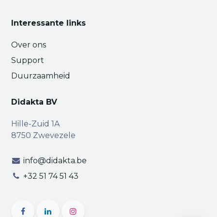
Interessante links
Over ons
Support
Duurzaamheid
Didakta BV
Hille-Zuid 1A
8750 Zwevezele
info@didakta.be
+32 51 74 51 43