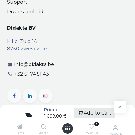
Support
Duurzaamheid
Didakta BV
Hille-Zuid 1A
8750 Zwevezele
info@didakta.be
+32 51 74 51 43
Price:
Add to Cart
1.099,00
€
Copyright © Didakta
Privacy
|
Vertrouwelijkheid
|
0
Algemene voorwaarden
| BTW BE 0471.695.162
Home
Search
Wishlist
Account