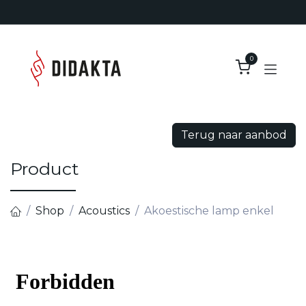
Overslaan naar inhoud
0
Terug naar aanbod
Product
Shop
Acoustics
Akoestische lamp enkel