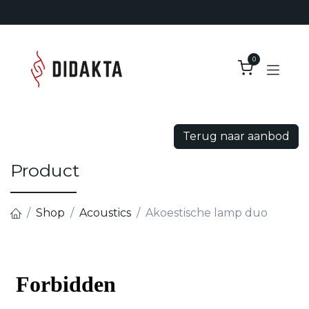
Overslaan naar inhoud
0
Terug naar aanbod
Product
Shop
Acoustics
Akoestische lamp duo