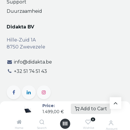
Support
Duurzaamheid
Didakta BV
Hille-Zuid 1A
8750 Zwevezele
info@didakta.be
+32 51 74 51 43
Price:
Add to Cart
1.499,00
€
Copyright © Didakta
Privacy
|
Vertrouwelijkheid
|
0
Algemene voorwaarden
| BTW BE 0471.695.162
Home
Search
Wishlist
Account