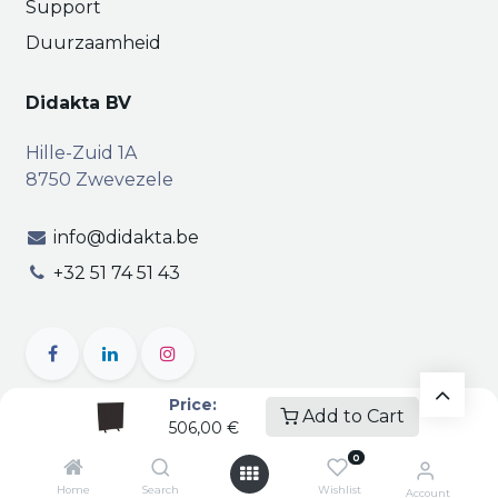
Support
Duurzaamheid
Didakta BV
Hille-Zuid 1A
8750 Zwevezele
info@didakta.be
+32 51 74 51 43
Price:
Add to Cart
506,00
€
Copyright © Didakta
Privacy
|
Vertrouwelijkheid
|
0
Algemene voorwaarden
| BTW BE 0471.695.162
Home
Search
Wishlist
Account