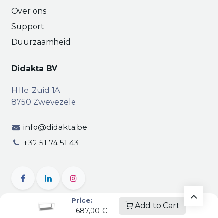
Over ons
Support
Duurzaamheid
Didakta BV
Hille-Zuid 1A
8750 Zwevezele
info@didakta.be
+32 51 74 51 43
Price:
Add to Cart
1.687,00
€