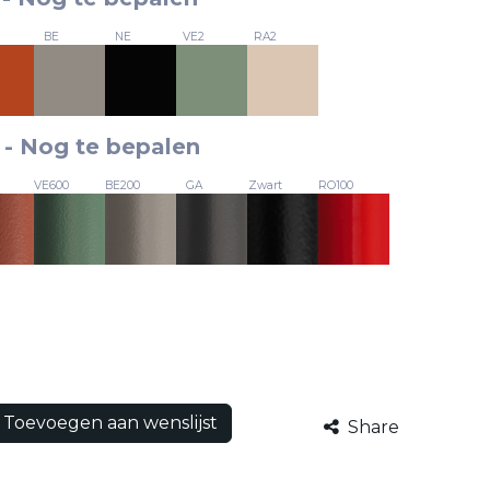
BE
NE
VE2
RA2
-
Nog te bepalen
VE600
BE200
GA
Zwart
RO100
Toevoegen aan wenslijst
Share