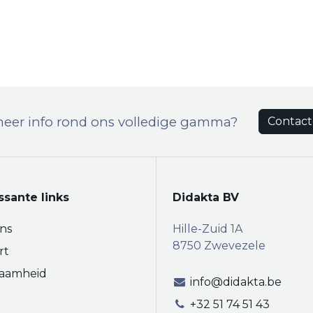
meer info rond ons volledige gamma?
Contact
ssante links
Didakta BV
ns
Hille-Zuid 1A
8750 Zwevezele
rt
aamheid
info@didakta.be
+32 51 74 51 43