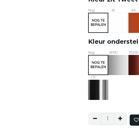
Nog te bepalen
BI
AR
Kleur onderstel
Nog te bepalen
BI100
TE200
CR