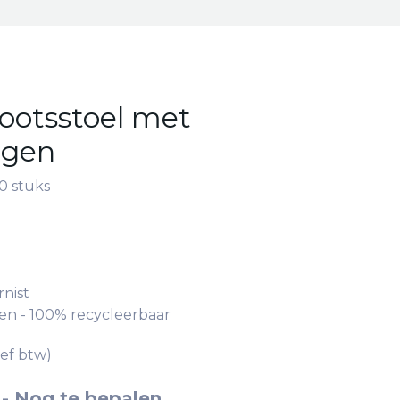
ootsstoel met
ngen
10 stuks
rnist
en - 100% recycleerbaar
ief btw)
-
Nog te bepalen