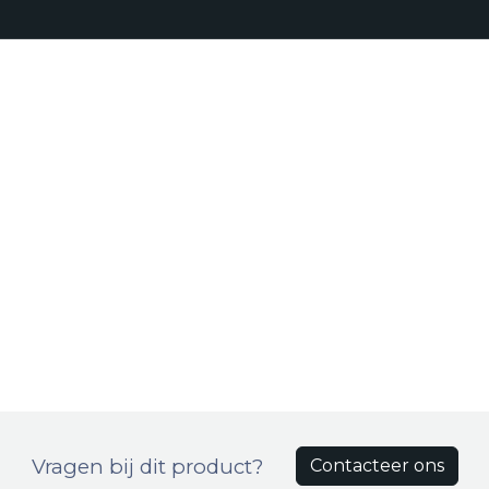
Realisaties
Onze aanpak
Bro
Producten
Vragen bij dit product?
Contacteer ons