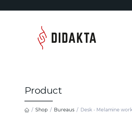
Overslaan naar inhoud
Home
Product
Shop
Bureaus
Desk - Melamine workt