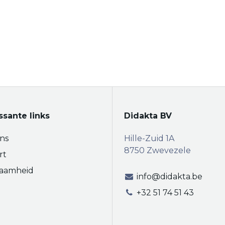
ssante links
Didakta BV
ns
Hille-Zuid 1A
8750 Zwevezele
rt
aamheid
info@didakta.be
+32 51 74 51 43