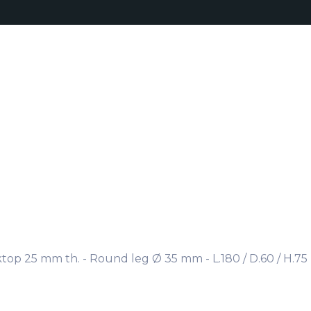
Realisaties
Onze aanpak
Bro
Producten
op 25 mm th. - Round leg Ø 35 mm - L.180 / D.60 / H.75