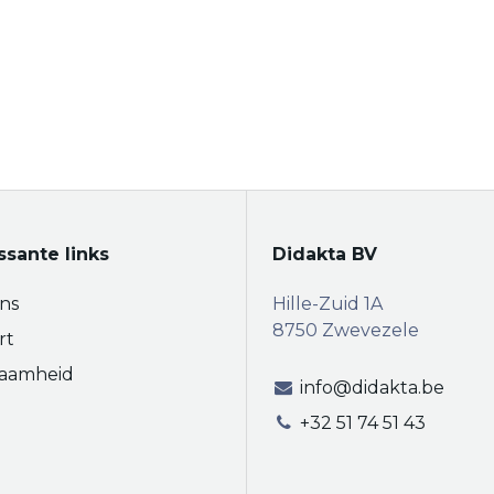
ssante links
Didakta BV
ns
Hille-Zuid 1A
8750 Zwevezele
rt
aamheid
info@didakta.be
+32 51 74 51 43