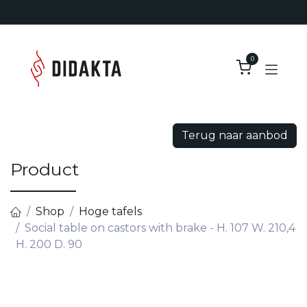
Overslaan naar inhoud
0
Terug naar aanbod
Product
Shop
Hoge tafels
Social table on castors with brake - H. 107 W. 210,4
H. 200 D. 90