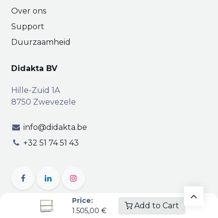
Over ons
Support
Duurzaamheid
Didakta BV
Hille-Zuid 1A
8750 Zwevezele
info@didakta.be
+32 51 74 51 43
Price:
Add to Cart
1.505,00
€