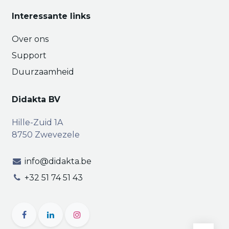
Interessante links
Over ons
Support
Duurzaamheid
Didakta BV
Hille-Zuid 1A
8750 Zwevezele
info@didakta.be
+32 51 74 51 43