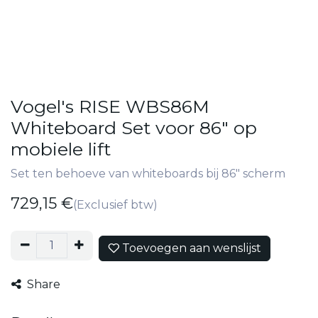
Vogel's RISE WBS86M
Whiteboard Set voor 86" op
mobiele lift
Set ten behoeve van whiteboards bij 86" scherm
729,15
€
(Exclusief btw)
Toevoegen aan wenslijst
Share