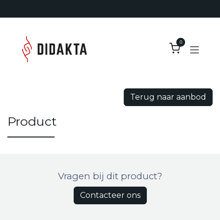
Overslaan naar inhoud
0
Terug naar aanbod
Product
Vragen bij dit product?
Contacteer ons