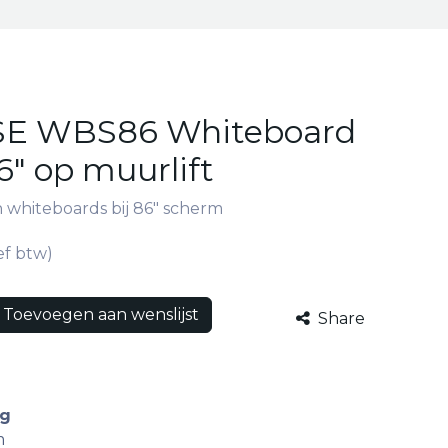
ISE WBS86 Whiteboard
6" op muurlift
 whiteboards bij 86" scherm
ef btw)
Toevoegen aan wenslijst
Share
ng
m