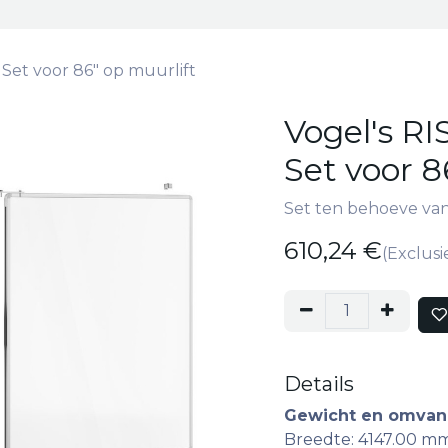
et voor 86" op muurlift
Vogel's R
Set voor 8
Set ten behoeve van
610,24
€
(Exclusi
Details
Gewicht en omva
Breedte: 4147.00 m