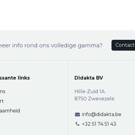
meer info rond ons volledige gamma?
Contact
ssante links
Didakta BV
ns
Hille-Zuid 1A
8750 Zwevezele
rt
aamheid
info@didakta.be
+32 51 74 51 43