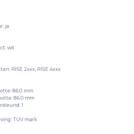
: ja
t: wit
en: RISE 2xxx, RISE 4xxx
otte: 86.0 mm
otte: 86.0 mm
rsteund: 1
leving: TÜV mark