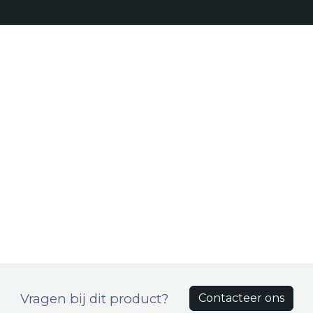
Realisaties
Onze aanpak
Bro
Producten
Vragen bij dit product?
Contacteer ons