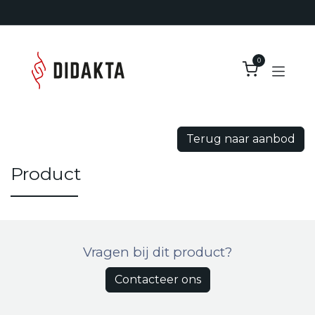
Overslaan naar inhoud
0
Terug naar aanbod
Product
Vragen bij dit product?
Contacteer ons