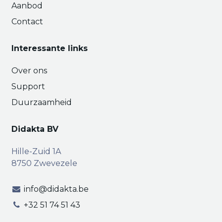
Aanbod
Contact
Interessante links
Over ons
Support
Duurzaamheid
Didakta BV
Hille-Zuid 1A
8750 Zwevezele
info@didakta.be
+32 51 74 51 43