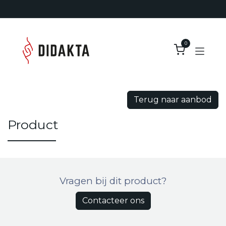
Overslaan naar inhoud
0
Terug naar aanbod
Product
Vragen bij dit product?
Contacteer ons