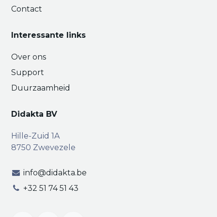
Contact
Interessante links
Over ons
Support
Duurzaamheid
Didakta BV
Hille-Zuid 1A
8750 Zwevezele
info@didakta.be
+32 51 74 51 43