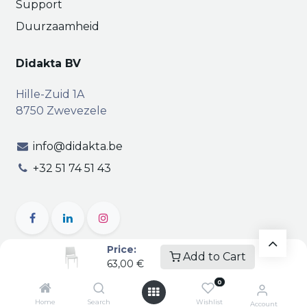
Support
Duurzaamheid
Didakta BV
Hille-Zuid 1A
8750 Zwevezele
info@didakta.be
+32 51 74 51 43
Price:
Add to Cart
63,00
€
Copyright © Didakta
Privacy
|
Vertrouwelijkheid
|
0
Algemene voorwaarden
| BTW BE 0471.695.162
Home
Search
Wishlist
Account