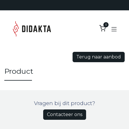
Overslaan naar inhoud
0
Terug naar aanbod
Product
Vragen bij dit product?
Contacteer ons