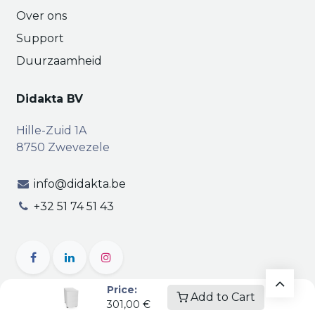
Over ons
Support
Duurzaamheid
Didakta BV
Hille-Zuid 1A
8750 Zwevezele
info@didakta.be
+32 51 74 51 43
Price:
Add to Cart
301,00
€