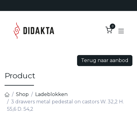
Overslaan naar inhoud
0
Terug naar aanbod
Product
Shop
Ladeblokken
3 drawers metal pedestal on castors W. 32,2 H.
55,6 D. 54,2