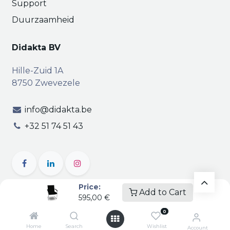
Support
Duurzaamheid
Didakta BV
Hille-Zuid 1A
8750 Zwevezele
info@didakta.be
+32 51 74 51 43
Price:
Add to Cart
595,00
€
Copyright © Didakta
Privacy
|
Vertrouwelijkheid
|
0
Algemene voorwaarden
| BTW BE 0471.695.162
Home
Search
Wishlist
Account