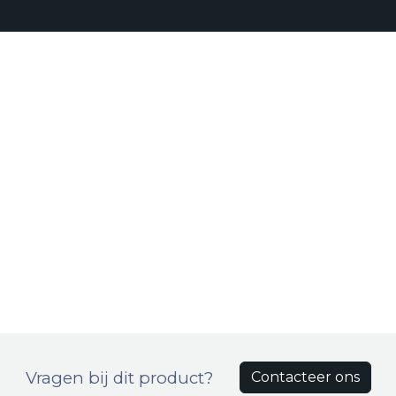
Realisaties
Onze aanpak
Bro
Producten
Vragen bij dit product?
Contacteer ons