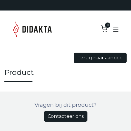
Overslaan naar inhoud
0
Terug naar aanbod
Product
Vragen bij dit product?
Contacteer ons