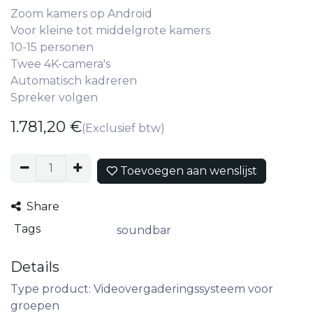
Zoom kamers op Android
Voor kleine tot middelgrote kamers
10-15 personen
Twee 4K-camera's
Automatisch kadreren
Spreker volgen
1.781,20
€
(Exclusief btw)
Toevoegen aan wenslijst
Share
Tags
soundbar
Details
Type product: Videovergaderingssysteem voor
groepen