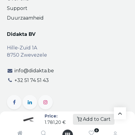
Support
Duurzaamheid
Didakta BV
Hille-Zuid 1A
8750 Zwevezele
info@didakta.be
+32 51 74 51 43
Price:
Add to Cart
1.781,20
€
Copyright © Didakta
Privacy
|
Vertrouwelijkheid
|
0
Algemene voorwaarden
| BTW BE 0471.695.162