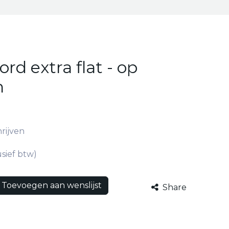
ord extra flat - op
n
hrijven
usief btw)
Toevoegen aan wenslijst
Share