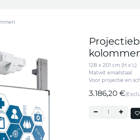
lommen
Projectieb
kolomme
128 x 201 cm (H x L)
Matwit emailstaal
Voor projectie en sc
3.186,20
€
(Excl