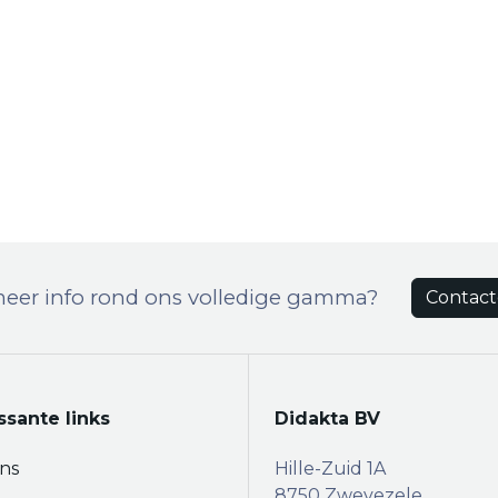
meer info rond ons volledige gamma?
Contact
ssante links
Didakta BV
ns
Hille-Zuid 1A
8750 Zwevezele