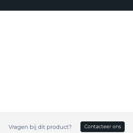
Realisaties
Onze aanpak
Bro
Producten
Vragen bij dit product?
Contacteer ons