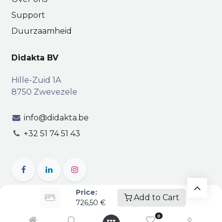
Support
Duurzaamheid
Didakta BV
Hille-Zuid 1A
8750 Zwevezele
info@didakta.be
+32 51 74 51 43
Price:
Add to Cart
726,50
€
Copyright © Didakta
Privacy
|
Vertrouwelijkheid
|
0