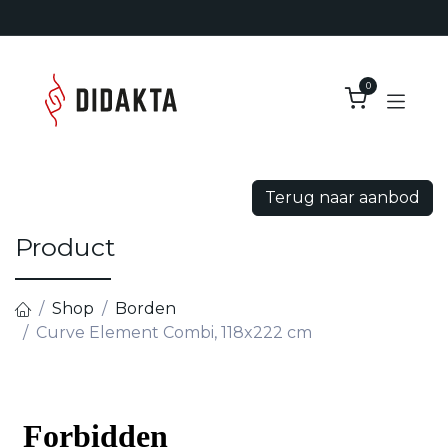
Overslaan naar inhoud
0
Terug naar aanbod
Product
Shop
Borden
Curve Element Combi, 118x222 cm