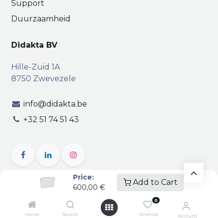
Support
Duurzaamheid
Didakta BV
Hille-Zuid 1A
8750 Zwevezele
info@didakta.be
+32 51 74 51 43
Price:
Add to Cart
600,00
€
Copyright © Didakta
Privacy
|
Vertrouwelijkheid
|
0
Algemene voorwaarden
| BTW BE 0471.695.162
Home
Search
Wishlist
Account