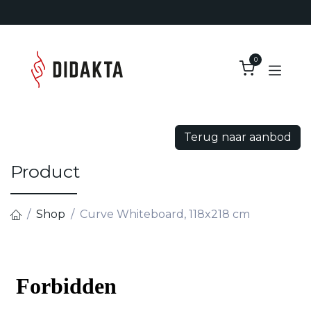
Overslaan naar inhoud
0
Terug naar aanbod
Product
Shop
Curve Whiteboard, 118x218 cm