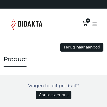
Overslaan naar inhoud
0
Terug naar aanbod
Product
Vragen bij dit product?
Contacteer ons