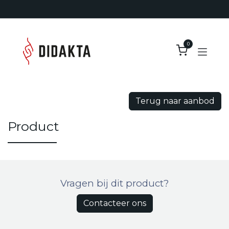
Overslaan naar inhoud
0
Terug naar aanbod
Product
Vragen bij dit product?
Contacteer ons