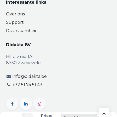
Interessante links
Over ons
Support
Duurzaamheid
Didakta BV
Hille-Zuid 1A
8750 Zwevezele
info@didakta.be
+32 51 74 51 43
Price: