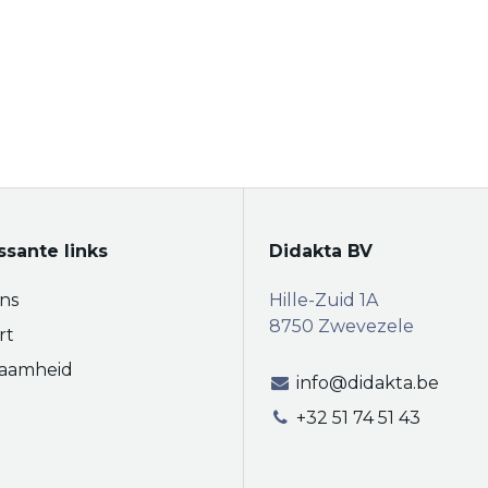
ssante links
Didakta BV
ns
Hille-Zuid 1A
8750 Zwevezele
rt
aamheid
info@didakta.be
+32 51 74 51 43