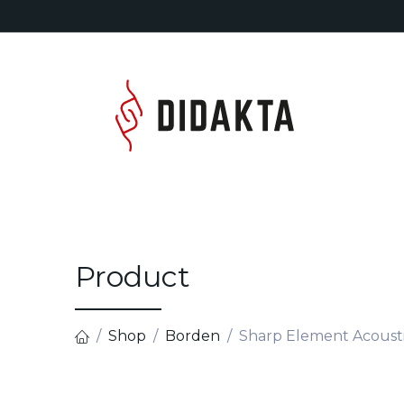
Overslaan naar inhoud
Home
Product
Shop
Borden
Sharp Element Acousti