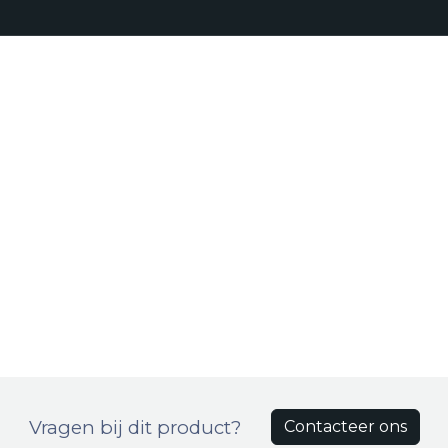
Realisaties
Onze aanpak
Bro
Producten
Vragen bij dit product?
Contacteer ons