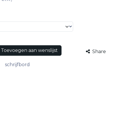
Toevoegen aan wenslijst
Share
schrijfbord