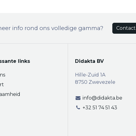
meer info rond ons volledige gamma?
Contact
ssante links
Didakta BV
ns
Hille-Zuid 1A
8750 Zwevezele
rt
aamheid
info@didakta.be
+32 51 74 51 43