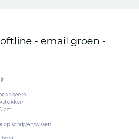
oftline - email groen -
jt
anodiseerd
ekstukken
30 cm
e op schrijven/wissen
f btw)