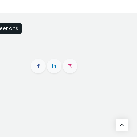
eer ons