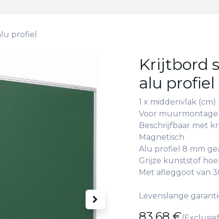
alu profiel
Krijtbord s
alu profiel
1 x middenvlak (cm)
Voor muurmontage
Beschrijfbaar met kri
Magnetisch
Alu profiel 8 mm ge
Grijze kunststof ho
Met afleggoot van 
Levenslange garanti
83,68
€
(Exclusie