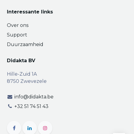
Interessante links
Over ons
Support
Duurzaamheid
Didakta BV
Hille-Zuid 1A
8750 Zwevezele
info@didakta.be
+32 51 74 51 43