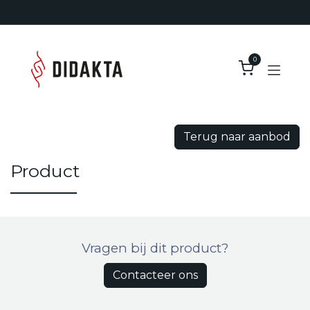
Overslaan naar inhoud
0
Terug naar aanbod
Product
Vragen bij dit product?
Contacteer ons