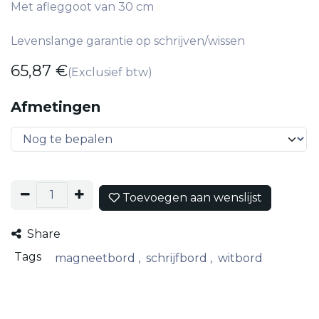
Met afleggoot van 30 cm
Levenslange garantie op schrijven/wissen
65,87
€
(Exclusief btw)
Afmetingen
Toevoegen aan wenslijst
Share
Tags
magneetbord
,
schrijfbord
,
witbord