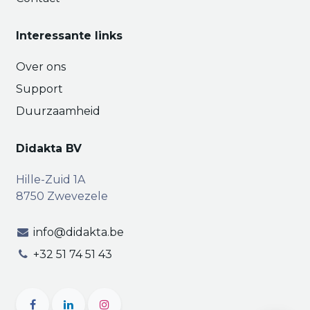
Interessante links
Over ons
Support
Duurzaamheid
Didakta BV
Hille-Zuid 1A
8750 Zwevezele
info@didakta.be
+32 51 74 51 43