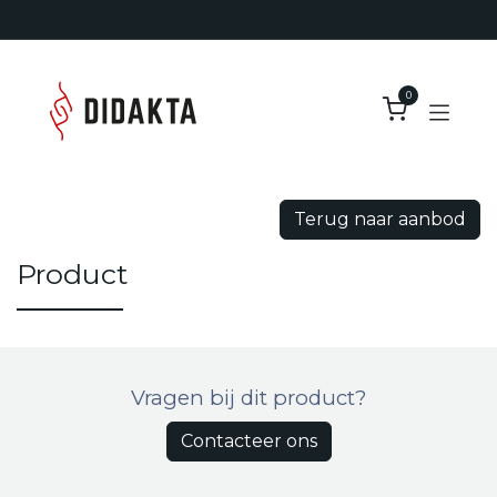
Overslaan naar inhoud
0
Terug naar aanbod
Product
Vragen bij dit product?
Contacteer ons