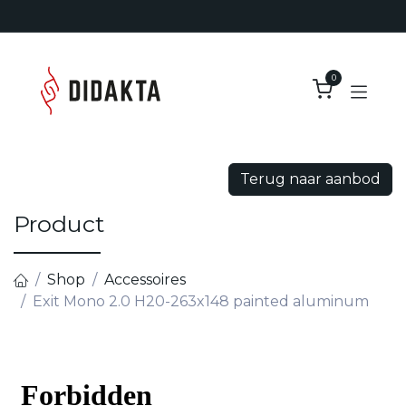
Overslaan naar inhoud
0
Terug naar aanbod
Product
Shop
Accessoires
Exit Mono 2.0 H20-263x148 painted aluminum