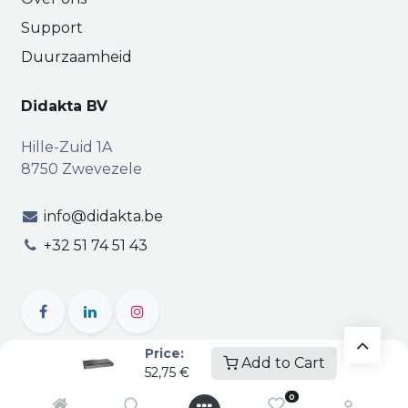
Support
Duurzaamheid
Didakta BV
Hille-Zuid 1A
8750 Zwevezele
info@didakta.be
+32 51 74 51 43
Price:
Add to Cart
52,75
€
Copyright © Didakta
Privacy
|
Vertrouwelijkheid
|
0