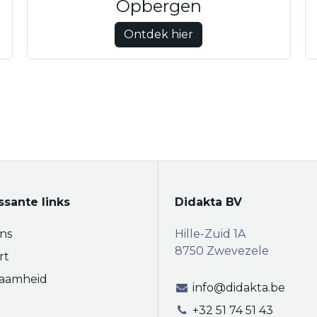
Opbergen
Ontdek hier
ssante links
Didakta BV
ns
Hille-Zuid 1A
8750 Zwevezele
rt
aamheid
info@didakta.be
+32 51 74 51 43