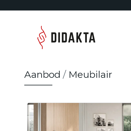
Overslaan naar inhoud
Home
Aanbod
/
Meubilair