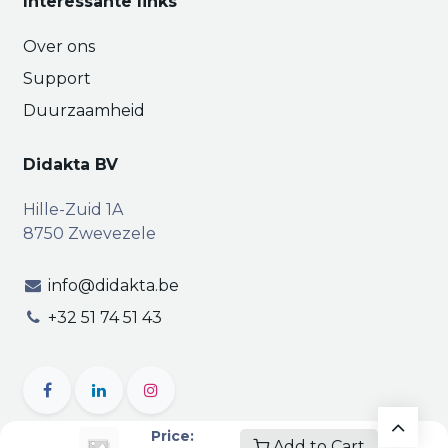
Interessante links
Over ons
Support
Duurzaamheid
Didakta BV
Hille-Zuid 1A
8750 Zwevezele
info@didakta.be
+32 51 74 51 43
Price:
Add to Cart