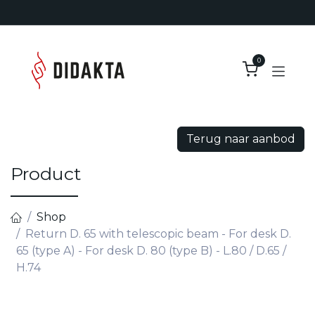
Overslaan naar inhoud
0
Terug naar aanbod
Product
Shop
Return D. 65 with telescopic beam - For desk D.
65 (type A) - For desk D. 80 (type B) - L.80 / D.65 /
H.74